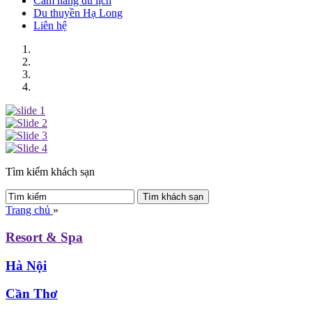
Cẩm nang du lịch
Du thuyền Hạ Long
Liên hệ
Tìm kiếm khách sạn
Trang chủ
»
Resort & Spa
Hà Nội
Cần Thơ