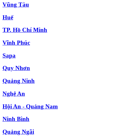
Vũng Tàu
Huế
TP. Hồ Chí Minh
Vĩnh Phúc
Sapa
Quy Nhơn
Quảng Ninh
Nghệ An
Hội An - Quảng Nam
Ninh Bình
Quảng Ngãi