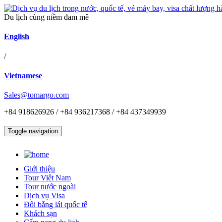
Du lịch cùng niềm đam mê
English
/
Vietnamese
Sales@tomargo.com
+84 918626926 / +84 936217368 / +84 437349939
Toggle navigation
Giới thiệu
Tour Việt Nam
Tour nước ngoài
Dịch vụ Visa
Đổi bằng lái quốc tế
Khách sạn