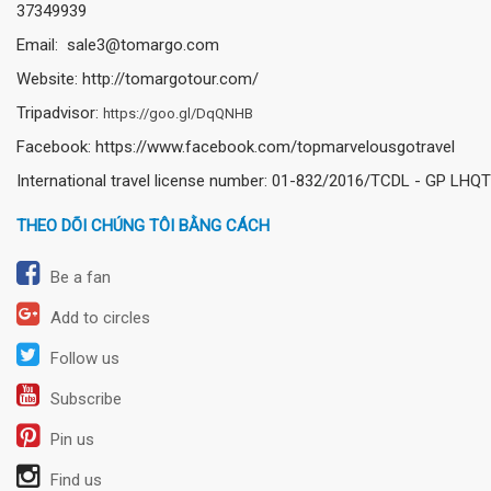
37349939
Email: sale3@tomargo.com
Website: http://tomargotour.com/
Tripadvisor:
https://goo.gl/DqQNHB
Facebook: https://www.facebook.com/topmarvelousgotravel
International travel license number: 01-832/2016/TCDL - GP LHQT
THEO DÕI CHÚNG TÔI BẰNG CÁCH
Be a fan
Add to circles
Follow us
Subscribe
Pin us
Find us