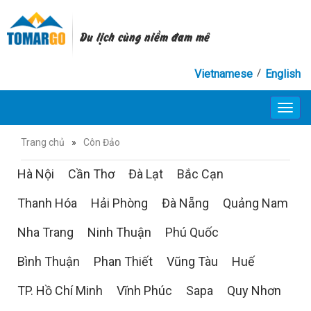
Du lịch cùng niềm đam mê
/
Vietnamese
English
Toggl
navig
Trang chủ
»
Côn Đảo
Hà Nội
Cần Thơ
Đà Lạt
Bắc Cạn
Thanh Hóa
Hải Phòng
Đà Nẵng
Quảng Nam
Nha Trang
Ninh Thuận
Phú Quốc
Bình Thuận
Phan Thiết
Vũng Tàu
Huế
TP. Hồ Chí Minh
Vĩnh Phúc
Sapa
Quy Nhơn