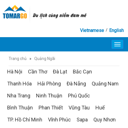
Du lịch cùng niềm đam mê
/
Vietnamese
English
Toggl
navig
Trang chủ
»
Quảng Ngãi
Hà Nội
Cần Thơ
Đà Lạt
Bắc Cạn
Thanh Hóa
Hải Phòng
Đà Nẵng
Quảng Nam
Nha Trang
Ninh Thuận
Phú Quốc
Bình Thuận
Phan Thiết
Vũng Tàu
Huế
TP. Hồ Chí Minh
Vĩnh Phúc
Sapa
Quy Nhơn