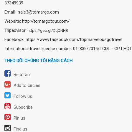
37349939
Email: sale3@tomargo.com
Website: http://tomargotour.com/
Tripadvisor:
https://goo.gl/DqQNHB
Facebook: https://www.facebook.com/topmarvelousgotravel
International travel license number: 01-832/2016/TCDL - GP LHQT
THEO DÕI CHÚNG TÔI BẰNG CÁCH
Be a fan
Add to circles
Follow us
Subscribe
Pin us
Find us