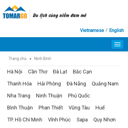
Du lịch cùng niềm đam mê
/
Vietnamese
English
Toggl
navig
Trang chủ
»
Ninh Bình
Hà Nội
Cần Thơ
Đà Lạt
Bắc Cạn
Thanh Hóa
Hải Phòng
Đà Nẵng
Quảng Nam
Nha Trang
Ninh Thuận
Phú Quốc
Bình Thuận
Phan Thiết
Vũng Tàu
Huế
TP. Hồ Chí Minh
Vĩnh Phúc
Sapa
Quy Nhơn