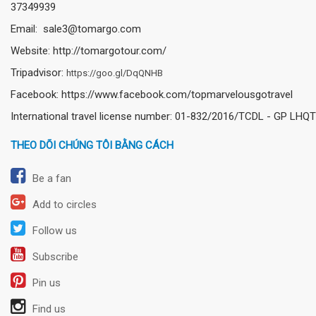
37349939
Email: sale3@tomargo.com
Website: http://tomargotour.com/
Tripadvisor:
https://goo.gl/DqQNHB
Facebook: https://www.facebook.com/topmarvelousgotravel
International travel license number: 01-832/2016/TCDL - GP LHQT
THEO DÕI CHÚNG TÔI BẰNG CÁCH
Be a fan
Add to circles
Follow us
Subscribe
Pin us
Find us