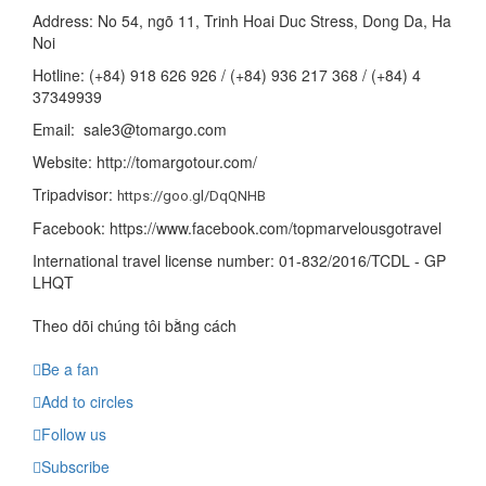
Address: No 54, ngõ 11, Trinh Hoai Duc Stress, Dong Da, Ha
Noi
Hotline: (+84) 918 626 926 / (+84) 936 217 368 / (+84) 4
37349939
Email: sale3@tomargo.com
Website: http://tomargotour.com/
Tripadvisor:
https://goo.gl/DqQNHB
Facebook: https://www.facebook.com/topmarvelousgotravel
International travel license number: 01-832/2016/TCDL - GP
LHQT
Theo dõi chúng tôi bằng cách
Be a fan
Add to circles
Follow us
Subscribe