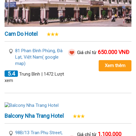
Cam Do Hotel
81 Phan Đình Phùng, Đà
650.000 VNĐ
Giá chỉ từ
Lạt, Việt Nam( google
map)
Xem thêm
5.4
Trung Bình | 1472 Lượt
xem
Balcony Nha Trang Hotel
98B/13 Tran Phu Street,
1.100.000
Giá chỉ từ