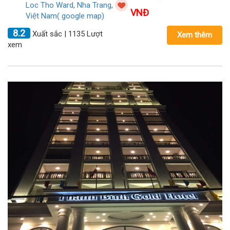
Loc Tho Ward, Nha Trang,
VNĐ
Việt Nam( google map)
8.2
Xuất sắc | 1135 Lượt
Xem thêm
xem