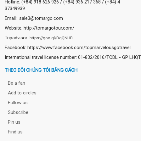
Hotline: (+84) 918 626 926 / (+84) 936 217 368 / (+84) 4
37349939
Email: sale3@tomargo.com
Website: http://tomargotour.com/
Tripadvisor:
https://goo.gl/DqQNHB
Facebook: https://www.facebook.com/topmarvelousgotravel
International travel license number: 01-832/2016/TCDL - GP LHQT
THEO DÕI CHÚNG TÔI BẰNG CÁCH
Be a fan
Add to circles
Follow us
Subscribe
Pin us
Find us