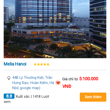
Melia Hanoi
44B Lý Thường Kiệt, Trần
5.100.000
Giá chỉ từ
Hưng Đạo, Hoàn Kiếm, Hà
VNĐ
Nội( google map)
8.8
Xuất sắc | 1418 Lượt
Xem thêm
xem