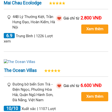
Mai Chau Ecolodge
44B Lý Thường Kiệt, Trần
2.800 VNĐ
Giá chỉ từ
Hưng Đạo, Hoàn Kiếm, Hà
Nội
Xem thêm
6.9
Trung Bình | 1226 Lượt
xem
The Ocean Villas
Đường bờ biển Sơn Trà -
6.600 VNĐ
Giá chỉ từ
Điện Ngọc, Phường Hòa
Hải, Quận Ngũ Hành Sơn,
Xem thêm
Đà Nẵng, Việt Nam
10/10
Xuất sắc | 1107 Lượt