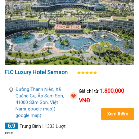
FLC Luxury Hotel Samson
Đường Thanh Niên, Xã
1.800.000
Giá chỉ từ
Quảng Cu, Ấp Sam Sơn,
VNĐ
41000 Sầm Sơn, Việt
Nam( google map)(
Xem thêm
google map)
6.9
Trung Bình | 1333 Lượt
xem