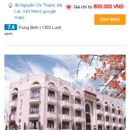
46 Nguyễn Chí Thanh, Đà
800.000 VNĐ
Giá chỉ từ
Lạt, Việt Nam( google
map)
Xem thêm
7.4
Trung Bình | 1302 Lượt
xem