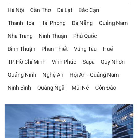
Hà Nội
Cần Thơ
Đà Lạt
Bắc Cạn
Thanh Hóa
Hải Phòng
Đà Nẵng
Quảng Nam
Nha Trang
Ninh Thuận
Phú Quốc
Bình Thuận
Phan Thiết
Vũng Tàu
Huế
TP. Hồ Chí Minh
Vĩnh Phúc
Sapa
Quy Nhơn
Quảng Ninh
Nghệ An
Hội An - Quảng Nam
Ninh Bình
Quảng Ngãi
Mũi Né
Côn Đảo