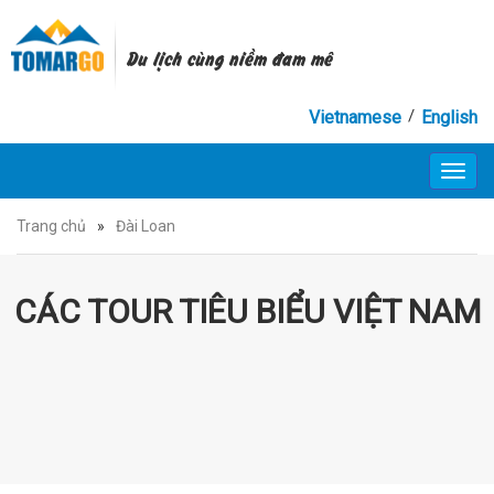
Du lịch cùng niềm đam mê
/
Vietnamese
English
Toggl
navig
Trang chủ
»
Đài Loan
CÁC TOUR TIÊU BIỂU VIỆT NAM