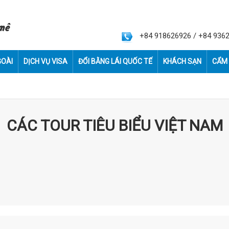
 mê
+84 918626926 / +84 936
GOÀI
DỊCH VỤ VISA
ĐỔI BẰNG LÁI QUỐC TẾ
KHÁCH SẠN
CẨM 
CÁC TOUR TIÊU BIỂU VIỆT NAM