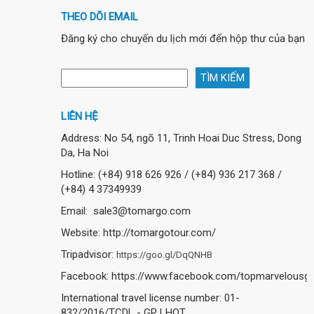
THEO DÕI EMAIL
Đăng ký cho chuyến du lịch mới đến hộp thư của bạn
LIÊN HỆ
Address: No 54, ngõ 11, Trinh Hoai Duc Stress, Dong
Da, Ha Noi
Hotline: (+84) 918 626 926 / (+84) 936 217 368 /
(+84) 4 37349939
Email: sale3@tomargo.com
Website: http://tomargotour.com/
Tripadvisor:
https://goo.gl/DqQNHB
Facebook: https://www.facebook.com/topmarvelousgo
International travel license number: 01-
832/2016/TCDL - GP LHQT