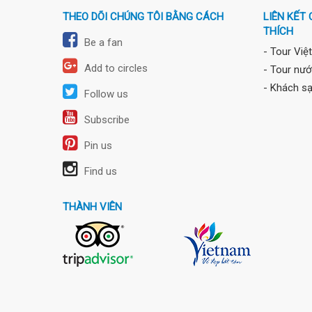
THEO DÕI CHÚNG TÔI BẰNG CÁCH
LIÊN KẾT
THÍCH
Be a fan
- Tour Việ
Add to circles
- Tour nướ
- Khách s
Follow us
Subscribe
Pin us
Find us
THÀNH VIÊN
travel