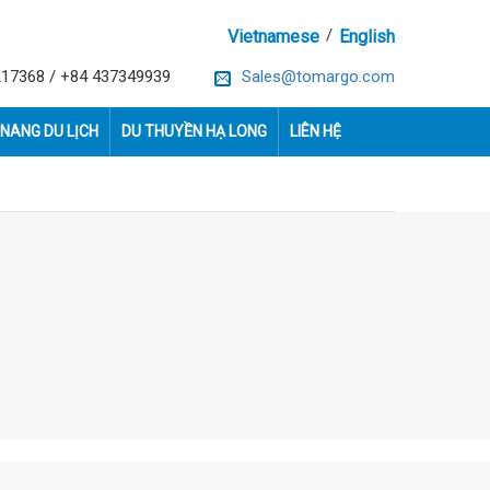
/
Vietnamese
English
217368 / +84 437349939
Sales@tomargo.com
NANG DU LỊCH
DU THUYỀN HẠ LONG
LIÊN HỆ