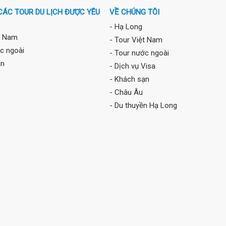
 CÁC TOUR DU LỊCH ĐƯỢC YÊU
VỀ CHÚNG TÔI
- Hạ Long
t Nam
- Tour Việt Nam
c ngoài
- Tour nước ngoài
ạn
- Dịch vụ Visa
- Khách sạn
- Châu Âu
- Du thuyền Hạ Long