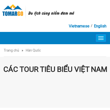
Du lịch cùng niềm đam mê
/
Vietnamese
English
Toggl
navig
Trang chủ
»
Hàn Quốc
CÁC TOUR TIÊU BIỂU VIỆT NAM