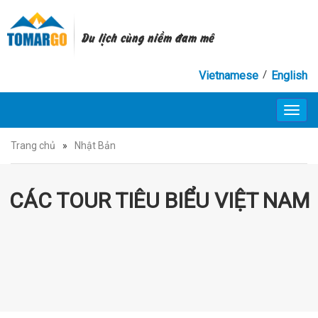
Du lịch cùng niềm đam mê
/
Vietnamese
English
Toggl
navig
Trang chủ
»
Nhật Bản
CÁC TOUR TIÊU BIỂU VIỆT NAM